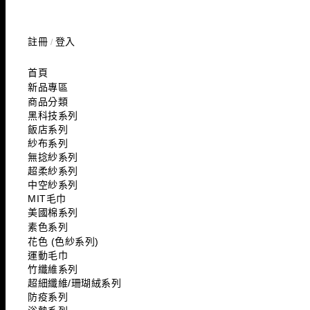
註冊
登入
/
首頁
新品專區
商品分類
黑科技系列
飯店系列
紗布系列
無捻紗系列
超柔紗系列
中空紗系列
MIT毛巾
美國棉系列
素色系列
花色 (色紗系列)
運動毛巾
竹纖維系列
超細纖維/珊瑚絨系列
防疫系列