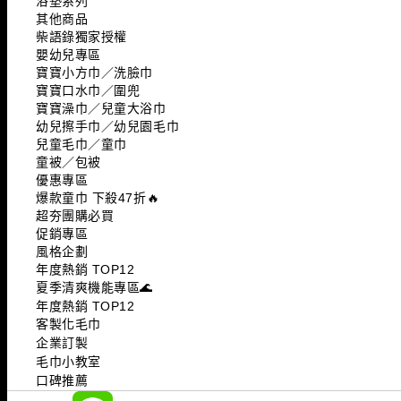
浴墊系列
其他商品
柴語錄獨家授權
嬰幼兒專區
寶寶小方巾／洗臉巾
寶寶口水巾／圍兜
寶寶澡巾／兒童大浴巾
幼兒擦手巾／幼兒園毛巾
兒童毛巾／童巾
童被／包被
優惠專區
爆款童巾 下殺47折🔥
超夯團購必買
促銷專區
風格企劃
年度熱銷 TOP12
夏季清爽機能專區🌊
年度熱銷 TOP12
客製化毛巾
企業訂製
毛巾小教室
口碑推薦