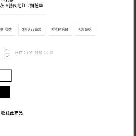
灰 #勃艮地紅 #凱薩藍
庫存：
196
評價：
0
條
收藏此商品