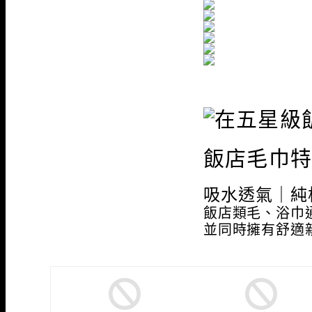
飯店毛巾
吸水透氣｜純
飯店類毛、浴巾
並同時擁有舒適