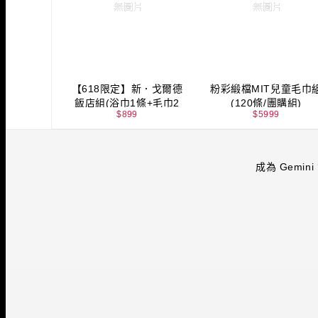
【618限定】新．戈爾德
粉彩緞檔MIT兒童毛巾
飯店組(浴巾1條+毛巾2
(120條/團購組)
$
899
$
5999
條)
成為 Gemini