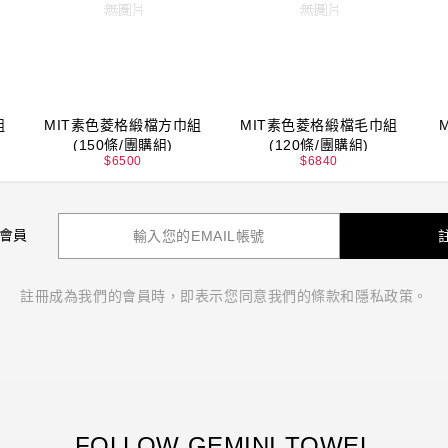
組
MIT素色菱格緞檔方巾組
MIT素色菱格緞檔毛巾組
(150條/團購組)
(120條/團購組)
$
6500
$
6840
 會員
註冊成為我們的會員時，即表示您同意我們的條款和隱私政策。
FOLLOW GEMINI TOWEL
双星毛巾 GEMINI 官方購物網｜純棉台灣毛巾