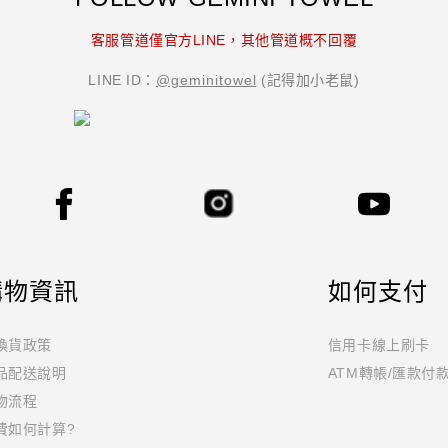
品牌推薦首選｜織造專家
客服管道僅官方LINE，其他管道概不回覆
LINE ID：
@geminitowel
(記得加小老鼠)
購物資訊
如何支付
換貨政策
信用卡線上刷卡
品配送說明
ATM轉帳/匯款付
物流程
費如何計算?