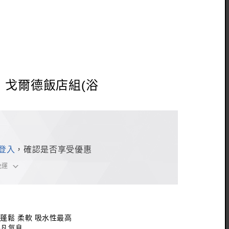
．戈爾德飯店組(浴
登入
，確認是否享受優惠
免運
級蓬鬆 柔軟 吸水性最高
不凡氣息