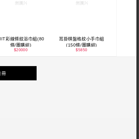
MIT彩線條紋浴巾組(80
耳掛棋盤格紋小手巾組
條/團購組)
(150條/團購組)
$
20000
$
5850
註冊