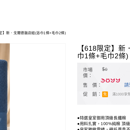
限定】新．戈爾德飯店組(浴巾1條+毛巾2條)
【618限定】新
巾1條+毛巾2條)
$
0
市場
價：
$
899
請
售 價：
促 銷：
免
滿1000享
●特選皇室御用頂級長纖棉
●用料扎實，100%純棉 頂
●皇家雅緻電繡，襯托尊貴