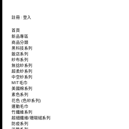
註冊
登入
/
首頁
新品專區
商品分類
黑科技系列
飯店系列
紗布系列
無捻紗系列
超柔紗系列
中空紗系列
MIT毛巾
美國棉系列
素色系列
花色 (色紗系列)
運動毛巾
竹纖維系列
超細纖維/珊瑚絨系列
防疫系列