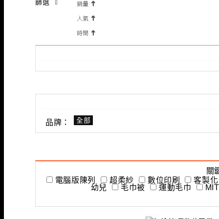
篩選
全部
品牌：
關
電腦版陳列
超柔紗
數位印刷
客製化
幼兒
毛巾被
運動毛巾
MI