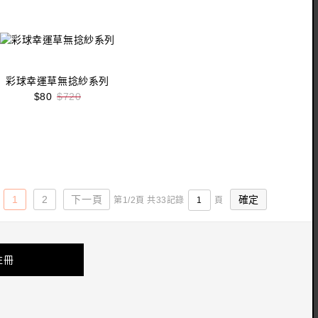
收藏
立即購買
彩球幸運草無捻紗系列
$80
$720
收藏
立即購買
1
2
下一頁
第1/2頁 共33記錄
頁
註冊