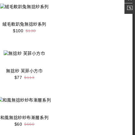
絨毛軟趴兔無捻紗系列
$100
$130
收藏
立即購買
無捻紗 芙菲小方巾
$77
$113
收藏
立即購買
和風無捻紗紗布漸層系列
$60
$660
收藏
立即購買