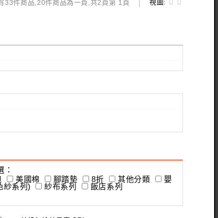
視圖:
有33件商品,20件商品為一頁,共2頁第 1頁
：
袍
美國棉
腳踏墊
8折
其他分類
嬰
色紗系列)
紗布系列
飯店系列