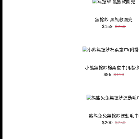
無捻紗 黑熊款圍兜
$159
$250
收藏
立即購買
小熊無捻紗棉柔童巾(附掛繩
$95
$119
收藏
立即購買
熊熊兔兔無捻紗運動毛巾
$200
$250
收藏
立即購買