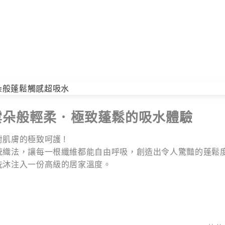
雲朵般輕柔．極致蓬鬆的吸水體驗
肌膚的極致呵護 !
統織法，讓每一根纖維都能自由呼吸，創造出令人驚豔的蓬鬆度
洗沐注入一份高級的居家溫度。