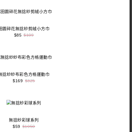
田園碎花無捻紗剪絨小方巾
$85
$109
收藏
立即購買
無捻紗紗布彩色方格運動巾
$169
$325
收藏
立即購買
無捻紗彩球系列
$59
$1050