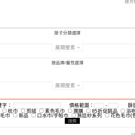
總共
按子分類選擇
展開搜索
按品牌/屬性選擇
展開搜索
鍵字：
價格範圍：
-
篩選
枕巾
剪絨
素色毛巾
團購
85折促銷品
浴
T毛巾
新品
口水巾/手帕巾
無捻紗系列
花色毛巾(