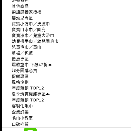
浴墊系列
其他商品
柴語錄獨家授權
嬰幼兒專區
寶寶小方巾／洗臉巾
寶寶口水巾／圍兜
寶寶澡巾／兒童大浴巾
幼兒擦手巾／幼兒園毛巾
兒童毛巾／童巾
童被／包被
優惠專區
爆款童巾 下殺47折🔥
超夯團購必買
促銷專區
風格企劃
年度熱銷 TOP12
夏季清爽機能專區🌊
年度熱銷 TOP12
客製化毛巾
企業訂製
毛巾小教室
口碑推薦