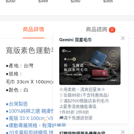
$
200
$
349
$
250
$
355
商品詳情
商品諮詢
0
Gemini 双星毛巾
寬版素色運動毛巾
●產地：台灣
●規格：
毛巾 33cm X 100cm(±5%)
🌞用柔軟，清爽迎夏末🌞
●顏色：白
🎈全館88折(不含特惠商品)
🎈滿$2500贈飯店系列毛巾
●台灣製造
⛱夏季清爽機能專區
●100%純棉之選 親膚性佳
1件85折 2件8折
🚚滿千免運送到家
●寬版 33 X 100cm (±5%)
●運動專屬規格，輕薄好攜帶
●20支單股剪絨織造 快速吸水
訂閱我取得更多優惠內容