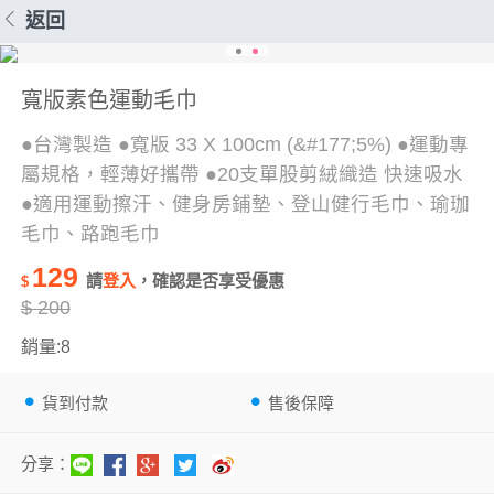
返回
寬版素色運動毛巾
●台灣製造 ●寬版 33 X 100cm (&#177;5%) ●運動專
屬規格，輕薄好攜帶 ●20支單股剪絨織造 快速吸水
●適用運動擦汗、健身房鋪墊、登山健行毛巾、瑜珈
毛巾、路跑毛巾
129
請
登入
，確認是否享受優惠
$
$
200
銷量:8
貨到付款
售後保障
分享：