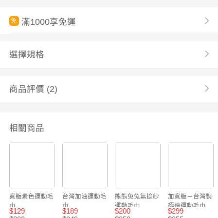
滿1000享免運
免
選擇規格
商品評價
(2)
相關商品
寬版素色運動毛
台灣加油運動毛
熊熊兔兔無捻紗
加寬版－台灣製
巾
巾
運動毛巾
極速運動毛巾
$
129
$
189
$
200
$
299
(Tiffany綠)