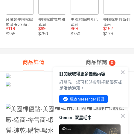
台灣製美國棉織
美國棉歐式典雅
美國棉簡約素色
美國棉斜紋系列
緞毛巾2入組 (顏
系列
系列
毛巾
$
119
$
69
$
69
$
152
色隨機出貨)
$
255
$
750
$
750
$
179
商品詳情
商品諮詢
0
訂閱我取得更多優惠內容
訂閱我，您可即時收到相關優惠或
是活動通知。
透過 Messenger 訂閱
Gemini 双星毛巾