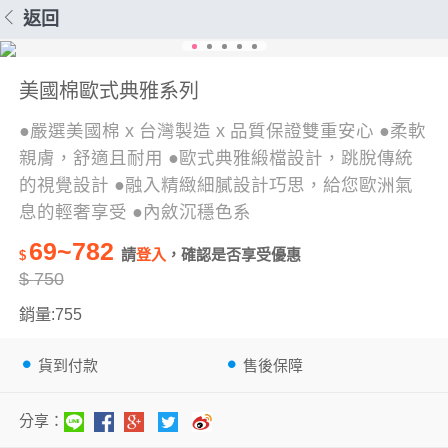
返回
美國棉歐式典雅系列
●嚴選美國棉 x 台灣製造 x 品質保證雙重安心 ●柔軟
親膚，舒適且耐用 ●歐式典雅緞檔設計，跳脫傳統
的視覺設計 ●融入精緻細膩設計巧思，給您歐洲氣
息的輕奢享受 ●內斂沉穩色系
69~782
請
登入
，確認是否享受優惠
$
$
750
銷量:755
貨到付款
售後保障
分享：