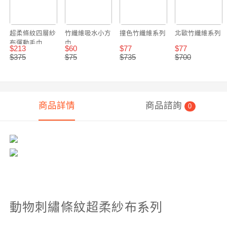
超柔條紋四層紗
竹纖維吸水小方
撞色竹纖維系列
北歐竹纖維系列
布運動毛巾
巾
$
213
$
60
$
77
$
77
(110x25cm)
$
375
$
75
$
735
$
700
商品詳情
商品諮詢
0
動物刺繡條紋超柔紗布系列