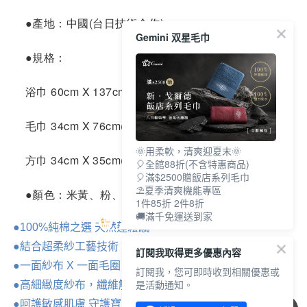
●產地：中國(台日技術合作)
Gemini 双星毛巾
●規格：
浴巾 60
cm X 137cm(±5%)
毛巾 34cm X 76cm(±5%)
🌞用柔軟，清爽迎夏末🌞
方巾 34cm X 35cm(±5%)
🎈全館88折(不含特惠商品)
🎈滿$2500贈飯店系列毛巾
⛱夏季清爽機能專區
●顏色：米黃
、粉
、藍
1件85折 2件8折
🚚滿千免運送到家
●100%純棉之選 天然蓬鬆感
●結合超柔紗工藝技術，柔軟更升級，及至親膚
訂閱我取得更多優惠內容
●一面紗布 X 一面毛圈 雙倍享受
訂閱我，您可即時收到相關優惠或
是活動通知。
●高細緻度紗布，纖維觸感超柔軟，透氣快乾又易洗
●呵護敏感肌膚 守護寶貝的健康