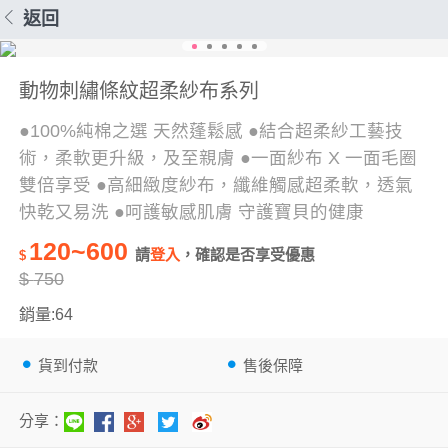
返回
動物刺繡條紋超柔紗布系列
●100%純棉之選 天然蓬鬆感 ●結合超柔紗工藝技
術，柔軟更升級，及至親膚 ●一面紗布 X 一面毛圈
雙倍享受 ●高細緻度紗布，纖維觸感超柔軟，透氣
快乾又易洗 ●呵護敏感肌膚 守護寶貝的健康
120~600
請
登入
，確認是否享受優惠
$
$
750
銷量:64
貨到付款
售後保障
分享：