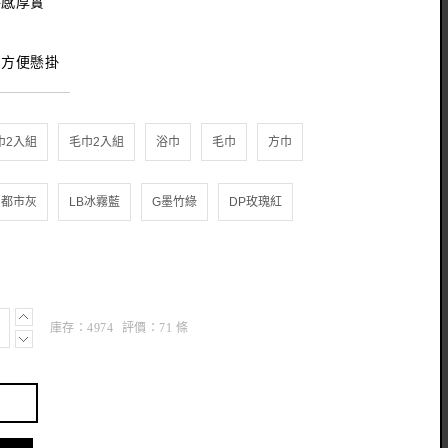
手感厚實
，方便懸掛
庫存：
4974
評價：
71
條