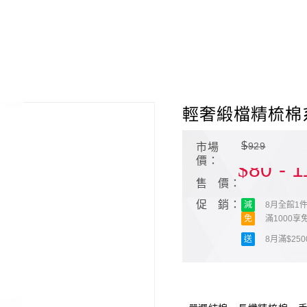
輕奢緞檔精梳棉
$
929
市場
價：
$
80 - 
售 價：
促 銷：
減
8月全館1件
免
滿1000享
送
8月滿$25