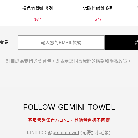
撞色竹纖維系列
北歐竹纖維系列
$
77
$
77
 會員
註冊成為我們的會員時，即表示您同意我們的條款和隱私政策。
FOLLOW GEMINI TOWEL
双星毛巾 GEMINI 官方購物網｜純棉台灣毛巾
品牌推薦首選｜織造專家
客服管道僅官方LINE，其他管道概不回覆
LINE ID：
@geminitowel
(記得加小老鼠)