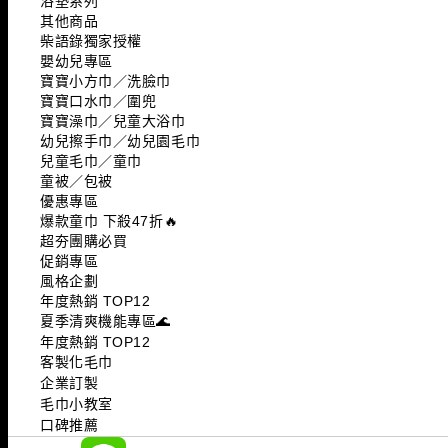
浴墊系列
其他商品
柴語錄獨家授權
嬰幼兒專區
寶寶小方巾／洗臉巾
寶寶口水巾／圍兜
寶寶澡巾／兒童大浴巾
幼兒擦手巾／幼兒園毛巾
兒童毛巾／童巾
童被／包被
優惠專區
爆款童巾 下殺47折🔥
超夯團購必買
促銷專區
風格企劃
年度熱銷 TOP12
夏季清爽機能專區🌊
年度熱銷 TOP12
客製化毛巾
企業訂製
毛巾小教室
口碑推薦