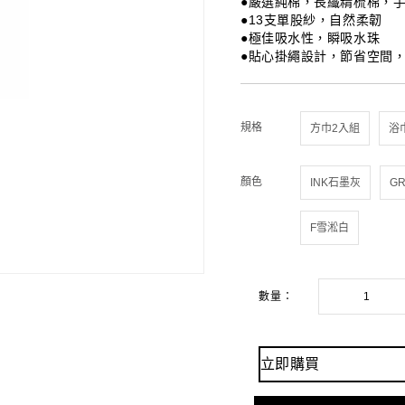
●嚴選純棉，長纖精梳棉，
●13支單股紗，自然柔韌
●極佳吸水性，瞬吸水珠
●貼心掛繩設計，節省空間
規格
顏色
數量：
立即購買