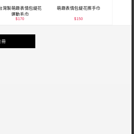
台灣製萌趣表情包緹花
萌趣表情包緹花擦手巾
運動毛巾
$
170
$
150
註冊