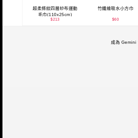
超柔條紋四層紗布運動
竹纖維吸水小方巾
毛巾(110x25cm)
$
213
$
60
成為 Gemini