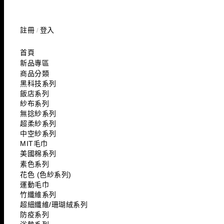
註冊
登入
/
首頁
新品專區
商品分類
黑科技系列
飯店系列
紗布系列
無捻紗系列
超柔紗系列
中空紗系列
MIT毛巾
美國棉系列
素色系列
花色 (色紗系列)
運動毛巾
竹纖維系列
超細纖維/珊瑚絨系列
防疫系列