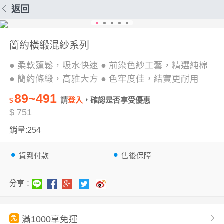
返回
簡約橫緞混紗系列
● 柔軟蓬鬆，吸水快速 ● 前染色紗工藝，精選純棉
● 簡約條緞，高雅大方 ● 色牢度佳，結實更耐用
89~491
請
登入
，確認是否享受優惠
$
$
751
銷量:254
貨到付款
售後保障
分享：
滿1000享免運
免