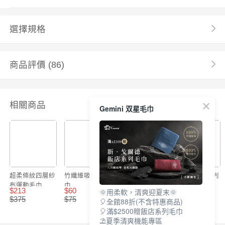
選擇規格
商品評價
(86)
相關商品
Gemini 双星毛巾
超柔條紋四層紗
竹纖維吸水小方
撞色竹纖維系列
北歐竹纖維系列
布運動毛巾
巾
$
213
$
60
$
77
$
77
🌞用柔軟，清爽迎夏末🌞
(110x25cm)
$
375
$
75
$
735
$
700
🎈全館88折(不含特惠商品)
🎈滿$2500贈飯店系列毛巾
⛱夏季清爽機能專區