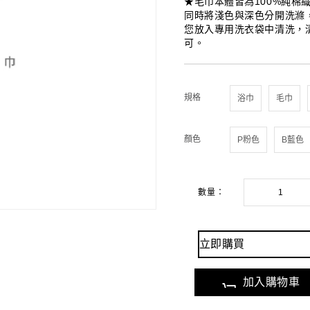
★毛巾本體皆為100%純棉
同時將淺色與深色分開洗滌
您放入專用洗衣袋中清洗，
可。
★深色產品初期洗滌後會有
後隨之遞減。双星毛巾在生產
品質要求，請您安心使用。
規格
顏色
數量：
立即購買
加入購物車