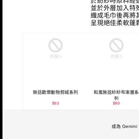
於紡紗時原料經
並於外層加入特
織成毛巾後再將
呈現絕佳柔軟蓬
無捻歡樂動物剪絨系列
和風無捻紗紗布漸層系
列
$
63
$
60
成為 Gemini