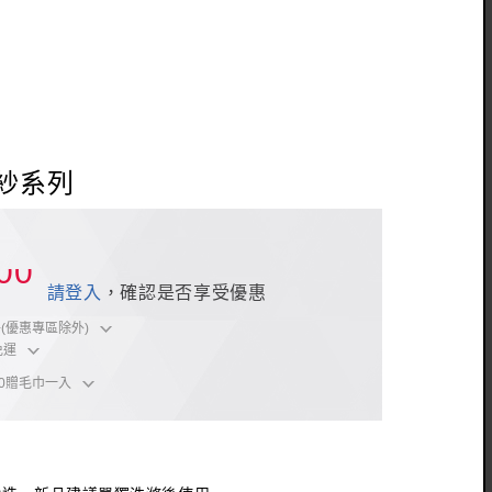
紗系列
500
請登入
，確認是否享受優惠
(優惠專區除外)
免運
00贈毛巾一入