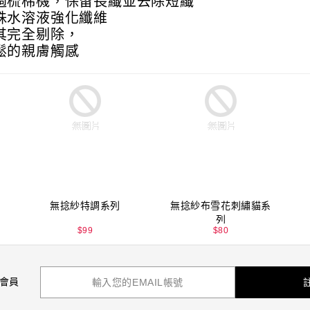
過梳棉機，保留長纖並去除短纖
殊水溶液強化纖維
其完全剔除，
鬆的親膚觸感
無捻紗特調系列
無捻紗布雪花刺繡貓系
列
$
99
$
80
 會員