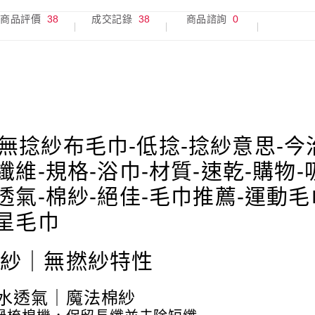
商品評價
38
成交記錄
38
商品諮詢
0
撚紗｜無撚紗特性
水透氣｜魔法棉紗