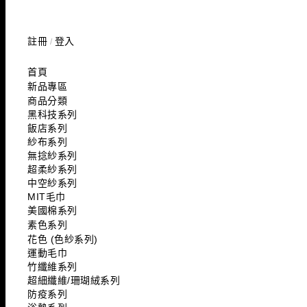
註冊
登入
/
首頁
新品專區
商品分類
黑科技系列
飯店系列
紗布系列
無捻紗系列
超柔紗系列
中空紗系列
MIT毛巾
美國棉系列
素色系列
花色 (色紗系列)
運動毛巾
竹纖維系列
超細纖維/珊瑚絨系列
防疫系列