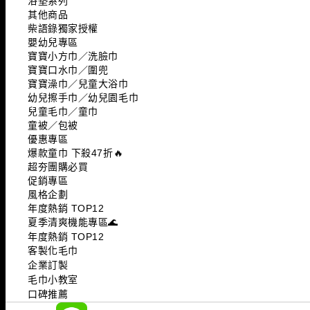
浴墊系列
其他商品
柴語錄獨家授權
嬰幼兒專區
寶寶小方巾／洗臉巾
寶寶口水巾／圍兜
寶寶澡巾／兒童大浴巾
幼兒擦手巾／幼兒園毛巾
兒童毛巾／童巾
童被／包被
優惠專區
爆款童巾 下殺47折🔥
超夯團購必買
促銷專區
風格企劃
年度熱銷 TOP12
夏季清爽機能專區🌊
年度熱銷 TOP12
客製化毛巾
企業訂製
毛巾小教室
口碑推薦