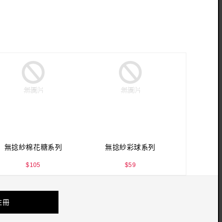
無捻紗棉花糖系列
無捻紗彩球系列
$
105
$
59
註冊