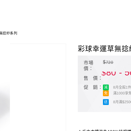
無捻紗系列
彩球幸運草無捻
$
720
市場
價：
$
80 - 
售 價：
促 銷：
減
8月全館1件
免
滿1000享
送
8月滿$25