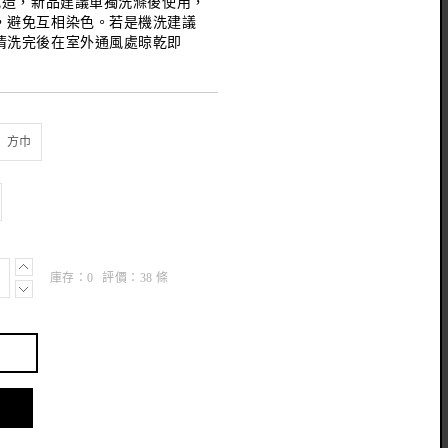
織造，新品建議單獨洗滌後使用，
，避免互相染色。若是機洗建議
清洗完後在室外通風處晾乾即
少許脫色乃屬正常現象，經數次
時，品管產品色牢度3-4級自我
庫存：
0
評價：
38
條