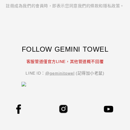
註冊成為我們的會員時，即表示您同意我們的條款和隱私政策。
FOLLOW GEMINI TOWEL
双星毛巾 GEMINI 官方購物網｜純棉台灣毛巾
品牌推薦首選｜織造專家
客服管道僅官方LINE，其他管道概不回覆
LINE ID：
@geminitowel
(記得加小老鼠)