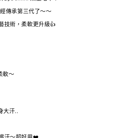
已經傳承第三代了～～
藝技術，柔軟更升級
👍
柔軟～
大汗..
擦汗～超好用
❤