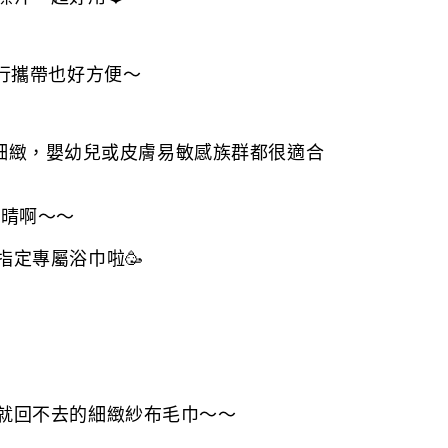
行攜帶也好方便～
柔軟細緻，嬰幼兒或皮膚易敏感族群都很適合
晴啊～～
指定專屬浴巾啦
🥳
就回不去的細緻紗布毛巾～～