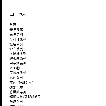
註冊
登入
/
首頁
新品專區
商品分類
黑科技系列
飯店系列
紗布系列
無捻紗系列
超柔紗系列
中空紗系列
MIT毛巾
美國棉系列
素色系列
花色 (色紗系列)
運動毛巾
竹纖維系列
超細纖維/珊瑚絨系列
防疫系列