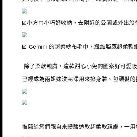
☑
️小方巾小巧好收納，去附近的公園或外出旅
☑
️ Gemini 的超柔紗布毛巾，纖維觸感超
除了柔軟親膚，這款甜心小兔的圖案好可愛吸
已經成為兩姐妹洗完澡用來擦身體、包頭髮的
推薦給您們親自來體驗這款超柔軟親膚，一用