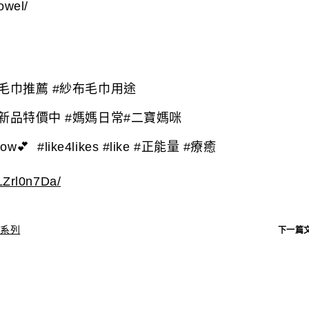
owel/
布毛巾推薦 #紗布毛巾用途
 #新品特價中 #媽媽日常#二寶媽咪
ow
💕
#like4likes #like #正能量 #療癒
LZrl0n7Da/
布系列
下一篇