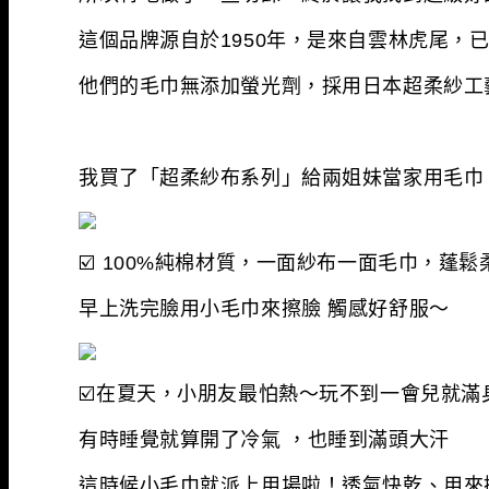
這個品牌源自於1950年，是來自雲林虎尾，
他們的毛巾無添加螢光劑，採用日本超柔紗工
我買了「超柔紗布系列」給兩姐妹當家用毛巾
☑
️ 100%純棉材質，一面紗布一面毛巾，蓬鬆
早上洗完臉用小毛巾來擦臉 觸感好舒服～
☑
️在夏天，小朋友最怕熱～玩不到一會兒就滿身
有時睡覺就算開了冷氣 ，也睡到滿頭大汗
這時候小毛巾就派上用場啦！透氣快乾、用來