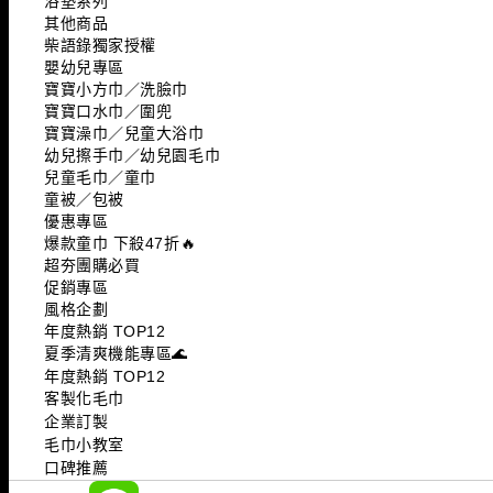
浴墊系列
其他商品
柴語錄獨家授權
嬰幼兒專區
寶寶小方巾／洗臉巾
寶寶口水巾／圍兜
寶寶澡巾／兒童大浴巾
幼兒擦手巾／幼兒園毛巾
兒童毛巾／童巾
童被／包被
優惠專區
爆款童巾 下殺47折🔥
超夯團購必買
促銷專區
風格企劃
年度熱銷 TOP12
夏季清爽機能專區🌊
年度熱銷 TOP12
客製化毛巾
企業訂製
毛巾小教室
口碑推薦