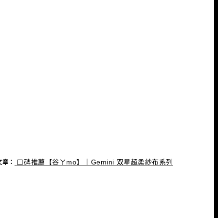
口碑推薦【谷ㄚmo】｜Gemini 双星超柔紗布系列
文章：