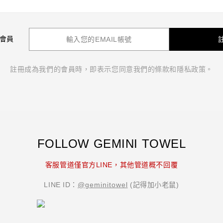
 會員
註冊成為我們的會員時，即表示您同意我們的條款和隱私政策。
FOLLOW GEMINI TOWEL
双星毛巾 GEMINI 官方購物網｜純棉台灣毛巾
品牌推薦首選｜織造專家
客服管道僅官方LINE，其他管道概不回覆
LINE ID：
@geminitowel
(記得加小老鼠)