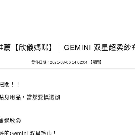
推薦【欣儀媽咪】｜GEMINI 双星超柔紗
發佈日期：
2021-08-06 14:02:04
【關閉】
把關！！
貼身用品，當然要慎選
🙌
膚過敏
😢
Gemini 双星毛巾！