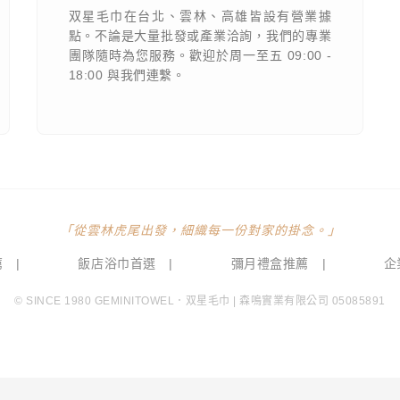
双星毛巾在台北、雲林、高雄皆設有營業據
點。不論是大量批發或產業洽詢，我們的專業
團隊隨時為您服務。歡迎於周一至五 09:00 -
18:00 與我們連繫。
「從雲林虎尾出發，細織每一份對家的掛念。」
薦
|
飯店浴巾首選
|
彌月禮盒推薦
|
企
© SINCE 1980 GEMINITOWEL．双星毛巾 | 森鳴實業有限公司 05085891