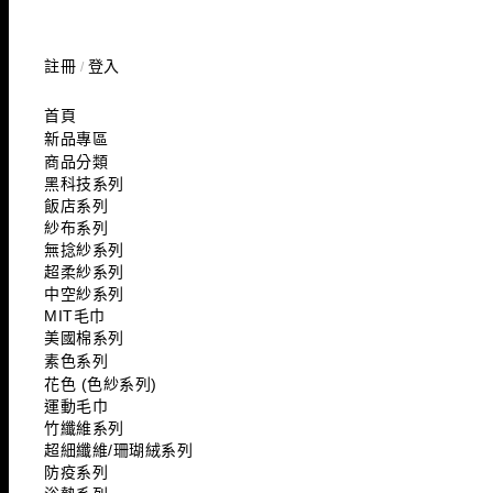
註冊
登入
/
首頁
新品專區
商品分類
黑科技系列
飯店系列
紗布系列
無捻紗系列
超柔紗系列
中空紗系列
MIT毛巾
美國棉系列
素色系列
花色 (色紗系列)
運動毛巾
竹纖維系列
超細纖維/珊瑚絨系列
防疫系列