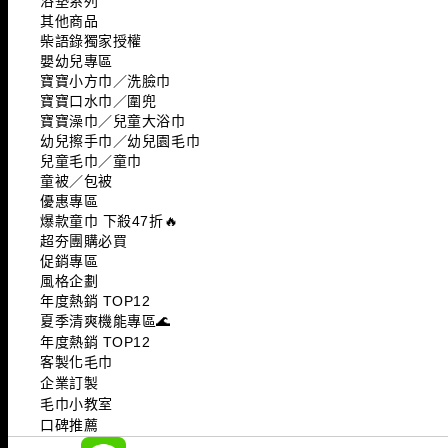
浴墊系列
其他商品
柴語錄獨家授權
嬰幼兒專區
寶寶小方巾／洗臉巾
寶寶口水巾／圍兜
寶寶澡巾／兒童大浴巾
幼兒擦手巾／幼兒園毛巾
兒童毛巾／童巾
童被／包被
優惠專區
爆款童巾 下殺47折🔥
超夯團購必買
促銷專區
風格企劃
年度熱銷 TOP12
夏季清爽機能專區🌊
年度熱銷 TOP12
客製化毛巾
企業訂製
毛巾小教室
口碑推薦