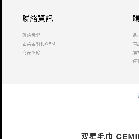
聯絡資訊
聯絡我們
退
企業客製化OEM
商
商品型錄
購
運
双星毛巾 GEM