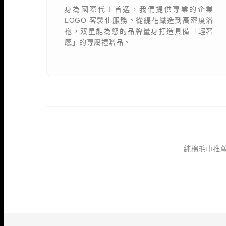
身為國際代工首選，我們提供專業的企業
LOGO 客製化服務。從緹花織造到高密度浴
袍，双星能為您的品牌量身打造具備「輕奢
感」的專屬禮贈品。
純棉毛巾推