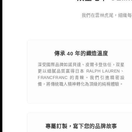
我們在雲林虎尾，細織每
傳承 40 年的織造溫度
深受國際品牌如諾貝達、皮爾卡登信任，双星
更以細膩品質贏得日本 RALPH LAUREN、
FRANCFRANC 的青睞。我們引進精密設
備，將傳統職人精神轉化為頂級的純棉體驗。
專屬訂製，寫下您的品牌故事