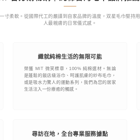
一寸柔軟。從國際代工的嚴謹到自家品牌的溫度，双星毛巾堅持
人最親膚的日常儀式感。
織就純棉生活的無限可能
榮獲 MIT 微笑標章，100% 純棉選材。無論
是蓬鬆的飯店級浴巾、呵護肌膚的紗布毛巾，
或是吸水力驚人的運動系列，我們為您的居家
生活注入一份療癒的觸感。
尋訪在地，全台專業服務據點