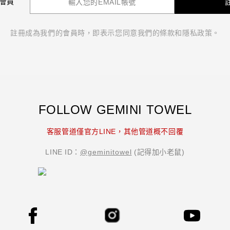
 會員
註冊成為我們的會員時，即表示您同意我們的條款和隱私政策。
FOLLOW GEMINI TOWEL
双星毛巾 GEMINI 官方購物網｜純棉台灣毛巾
品牌推薦首選｜織造專家
客服管道僅官方LINE，其他管道概不回覆
LINE ID：
@geminitowel
(記得加小老鼠)