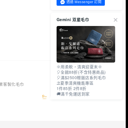
透過 Messenger 訂閱
Gemini 双星毛巾
🌞用柔軟，清爽迎夏末🌞
🎈全館88折(不含特惠商品)
🎈滿$2500贈飯店系列毛巾
⛱夏季清爽機能專區
業客製化毛巾
1件85折 2件8折
🚚滿千免運送到家